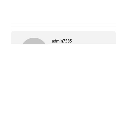
admin7585
PREVIOUS
Week-end CFC 2026