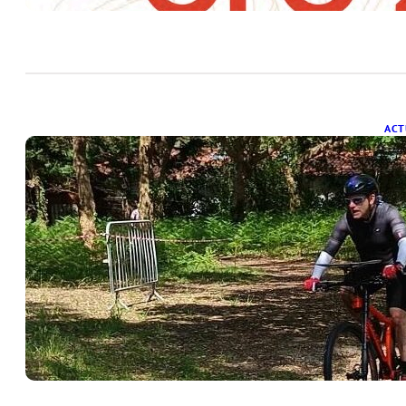
ACT
C
V
20 
Ce 
et 