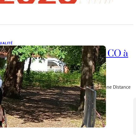
UALITÉ
hampionnat de France de CO à
TT
avril 2026
weekend se tenait le championnat de France Moyenne Distance
le Championnat de France des clubs de…