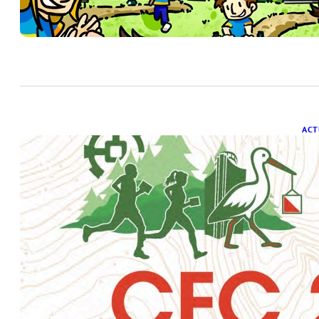
ACT
W
16 
Cet
en 