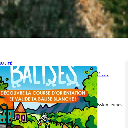
UALITÉ
ne balise blanche obtenue…
ravo Thomas !
juin 2026
y a quelques semaines de cela, la FFCO et sa commission jeunes
 remis en avant l’obtention…