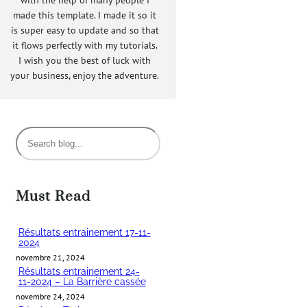
made this template. I made it so it
is super easy to update and so that
it flows perfectly with my tutorials.
I wish you the best of luck with
your business, enjoy the adventure.
R
e
c
h
Must Read
e
r
Résultats entrainement 17-11-
2024
c
novembre 21, 2024
h
Résultats entrainement 24-
11-2024 – La Barrière cassée
e
novembre 24, 2024