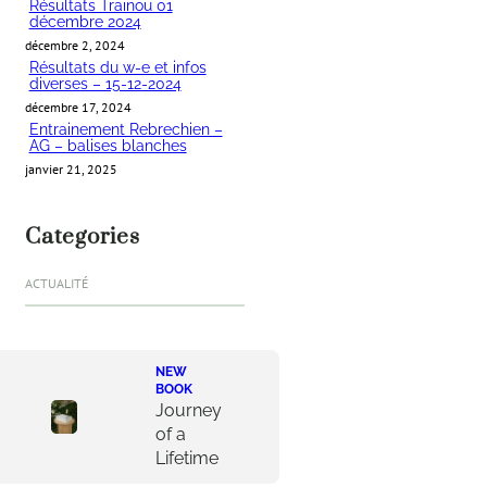
r
Résultats Trainou 01
décembre 2024
décembre 2, 2024
Résultats du w-e et infos
diverses – 15-12-2024
décembre 17, 2024
Entrainement Rebrechien –
AG – balises blanches
janvier 21, 2025
Categories
ACTUALITÉ
NEW
BOOK
Journey
of a
Lifetime