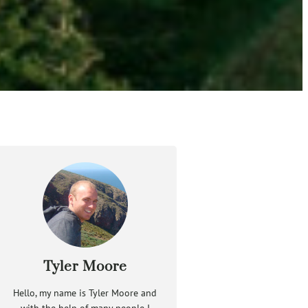
Tyler Moore
Hello, my name is Tyler Moore and
with the help of many people I