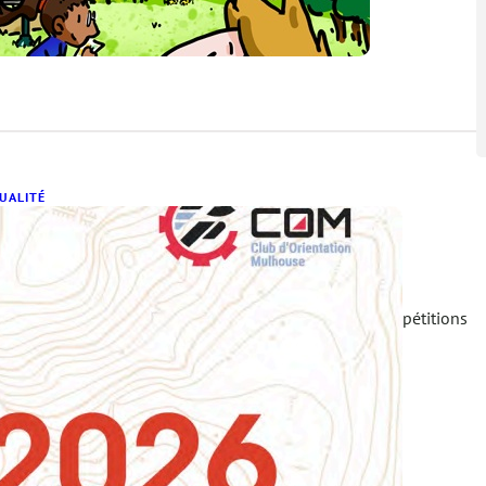
UALITÉ
eek-end CFC 2026
mai 2026
te année, cap à l’Est de la France pour les grandes compétitions
pédestre. Après la Nationale Nord-Est…