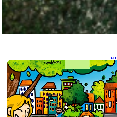
ACT
U
B
14 
Il 
ont