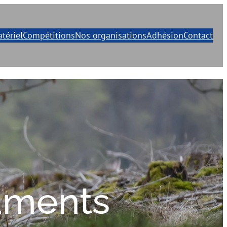
tériel
Compétitions
Nos organisations
Adhésion
Contact
uments