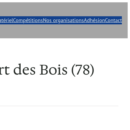
tériel
Compétitions
Nos organisations
Adhésion
Contact
t des Bois (78)