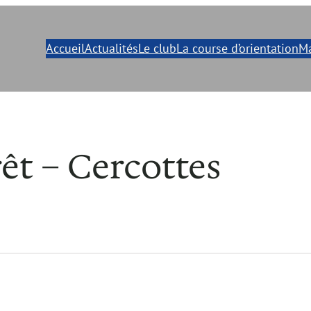
Accueil
Actualités
Le club
La course d’orientation
Ma
êt – Cercottes