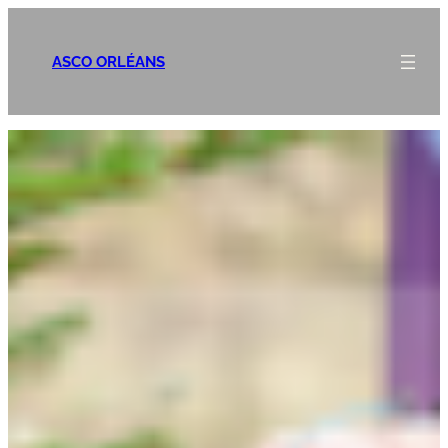
Aller
au
ASCO ORLÉANS
contenu