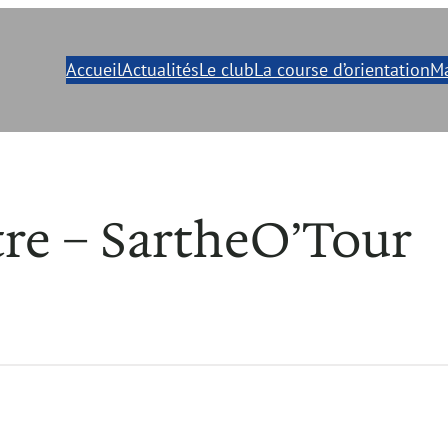
Accueil
Actualités
Le club
La course d’orientation
Ma
tre – SartheO’Tour