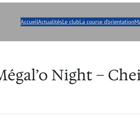
Accueil
Actualités
Le club
La course d’orientation
Ma
égal’o Night – Cheil