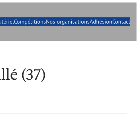
tériel
Compétitions
Nos organisations
Adhésion
Contact
lé (37)