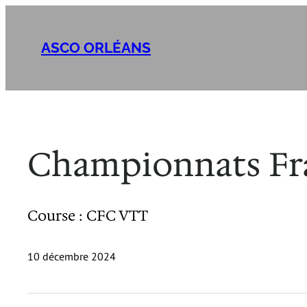
Aller
au
ASCO ORLÉANS
contenu
Championnats Fra
Course : CFC VTT
10 décembre 2024