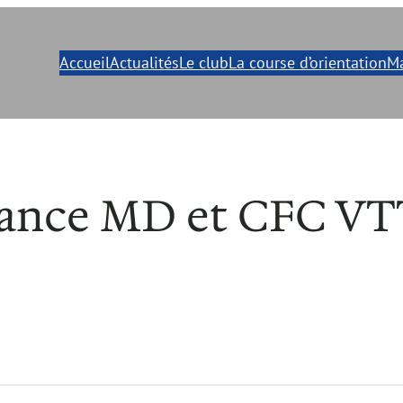
Accueil
Actualités
Le club
La course d’orientation
Ma
nce MD et CFC VTT 