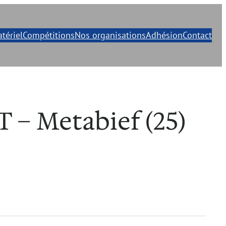
tériel
Compétitions
Nos organisations
Adhésion
Contact
– Metabief (25)