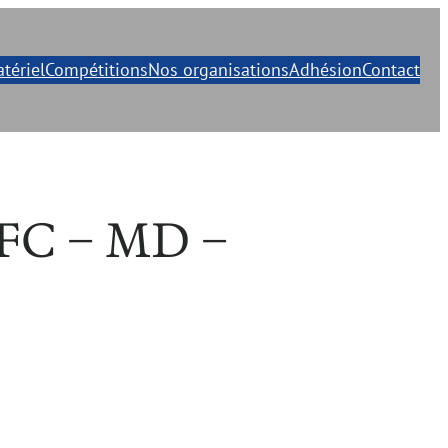
tériel
Compétitions
Nos organisations
Adhésion
Contact
CFC – MD –