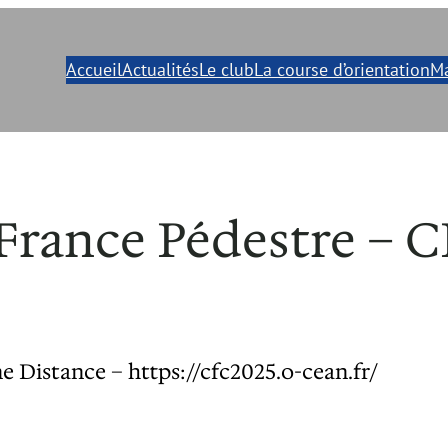
Accueil
Actualités
Le club
La course d’orientation
Ma
rance Pédestre – 
Distance – https://cfc2025.o-cean.fr/