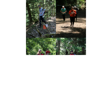
Le dernier jour du weekend
, place enfin au
Championnat de France des Clubs (CFC)
toujours sur la commune de BOURBACH le
BAS et sur la même aréna. Pour mémoire
l’an passé, l’équipe 1 en Nationale 2, c’était