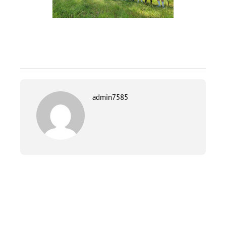
admin7585
PREVIOUS
Entrainement autour du belvédère des Caillettes
NEXT