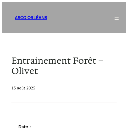
Aller
au
ASCO ORLÉANS
contenu
Entrainement Forêt –
Olivet
13 août 2025
Date :