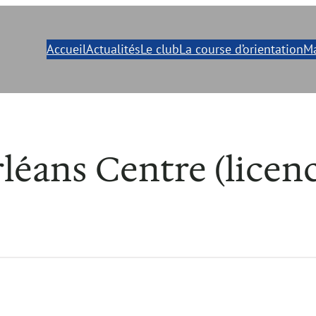
Accueil
Actualités
Le club
La course d’orientation
Ma
éans Centre (licenc