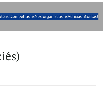
tériel
Compétitions
Nos organisations
Adhésion
Contact
iés)