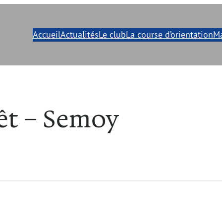
Accueil
Actualités
Le club
La course d’orientation
Ma
êt – Semoy