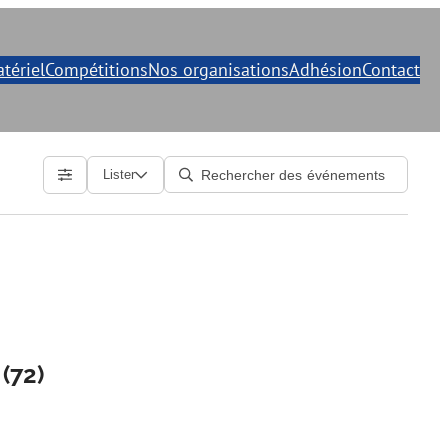
tériel
Compétitions
Nos organisations
Adhésion
Contact
Lister
(72)