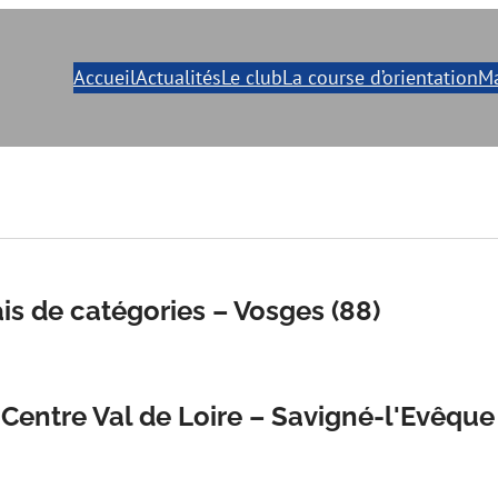
Accueil
Actualités
Le club
La course d’orientation
Ma
s de catégories – Vosges (88)
Centre Val de Loire – Savigné-l'Evêque 